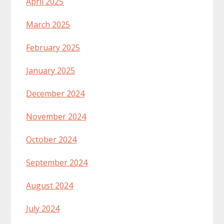
April 2025
March 2025
February 2025
January 2025
December 2024
November 2024
October 2024
September 2024
August 2024
July 2024