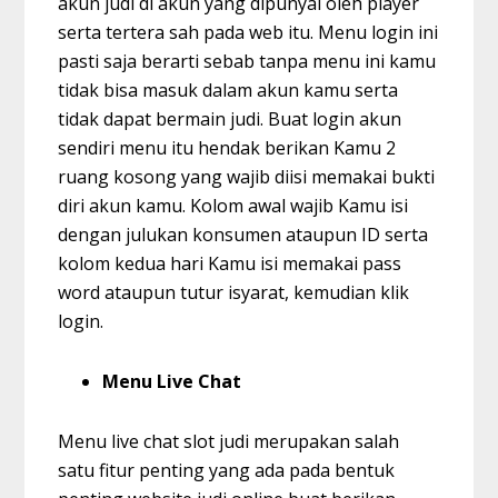
akun judi di akun yang dipunyai oleh player
serta tertera sah pada web itu. Menu login ini
pasti saja berarti sebab tanpa menu ini kamu
tidak bisa masuk dalam akun kamu serta
tidak dapat bermain judi. Buat login akun
sendiri menu itu hendak berikan Kamu 2
ruang kosong yang wajib diisi memakai bukti
diri akun kamu. Kolom awal wajib Kamu isi
dengan julukan konsumen ataupun ID serta
kolom kedua hari Kamu isi memakai pass
word ataupun tutur isyarat, kemudian klik
login.
Menu Live Chat
Menu live chat slot judi merupakan salah
satu fitur penting yang ada pada bentuk