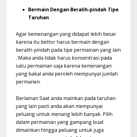
Bermain Dengan Beralih-pindah Tipe
Taruhan
Agar kemenangan yang didapat lebih besar
karena itu bettor harus bermain dengan
beralih-pindah pada tipe permainan yang lain
. Maka anda tidak harus konsentrasi pada
satu permainan saja karena kemenangan
yang bakal anda peroleh mempunyai jumlah
permanen.
Berlainan Saat anda mainkan pada taruhan
yang lain pasti anda akan mempunyai
peluang untuk menang lebih banyak. Pilih
dalam permainan yang gampang buat
dimainkan hingga peluang untuk juga