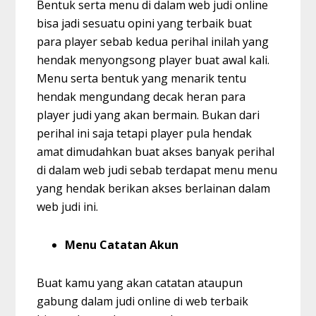
Bentuk serta menu di dalam web judi online
bisa jadi sesuatu opini yang terbaik buat
para player sebab kedua perihal inilah yang
hendak menyongsong player buat awal kali.
Menu serta bentuk yang menarik tentu
hendak mengundang decak heran para
player judi yang akan bermain. Bukan dari
perihal ini saja tetapi player pula hendak
amat dimudahkan buat akses banyak perihal
di dalam web judi sebab terdapat menu menu
yang hendak berikan akses berlainan dalam
web judi ini.
Menu Catatan Akun
Buat kamu yang akan catatan ataupun
gabung dalam judi online di web terbaik