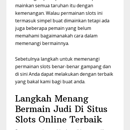
mainkan semua taruhan itu dengan
kemenangan. Walau permainan slots ini
termasuk simpel buat dimainkan tetapi ada
juga beberapa pemain yang belum
memahami bagaimanakah cara dalam
memenangi bermainnya.
Sebetulnya langkah untuk memenangi
permainan slots benar-benar gampang dan
di sini Anda dapat melakukan dengan terbaik
yang bakal kami bagi buat anda.
Langkah Menang
Bermain Judi Di Situs
Slots Online Terbaik