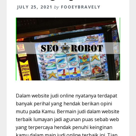
JULY 25, 2021
by
FOOEYBRAVELY
Dalam website judi online nyatanya terdapat
banyak perihal yang hendak berikan opini
mutu pada Kamu. Bermain judi dalam website
terbaik lumayan jadi agunan puas sebab web
yang terpercaya hendak penuhi keinginan
kamu dalam main judi online terbaik ini. Tiap