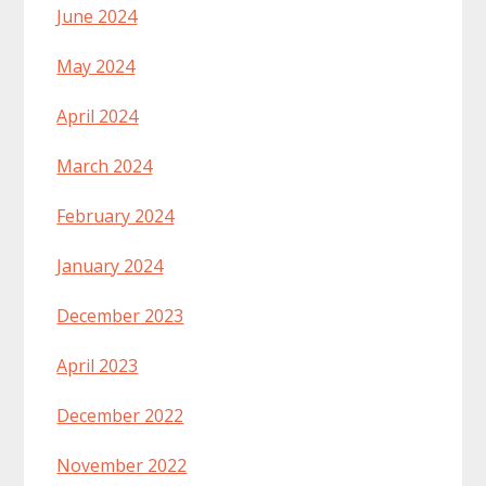
June 2024
May 2024
April 2024
March 2024
February 2024
January 2024
December 2023
April 2023
December 2022
November 2022