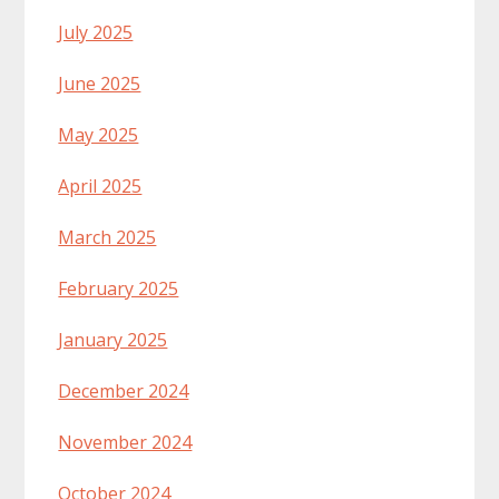
July 2025
June 2025
May 2025
April 2025
March 2025
February 2025
January 2025
December 2024
November 2024
October 2024