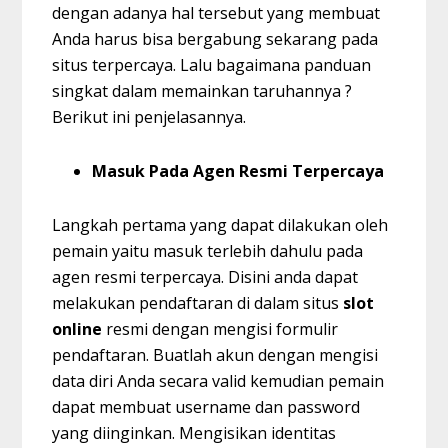
dengan adanya hal tersebut yang membuat
Anda harus bisa bergabung sekarang pada
situs terpercaya. Lalu bagaimana panduan
singkat dalam memainkan taruhannya ?
Berikut ini penjelasannya.
Masuk Pada Agen Resmi Terpercaya
Langkah pertama yang dapat dilakukan oleh
pemain yaitu masuk terlebih dahulu pada
agen resmi terpercaya. Disini anda dapat
melakukan pendaftaran di dalam situs
slot
online
resmi dengan mengisi formulir
pendaftaran. Buatlah akun dengan mengisi
data diri Anda secara valid kemudian pemain
dapat membuat username dan password
yang diinginkan. Mengisikan identitas