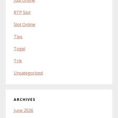
Judi Online
RTP Slot
Slot Online
Tips
Togel
Trik
Uncategorized
ARCHIVES
June 2026