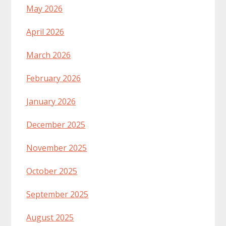
May 2026
April 2026
March 2026
February 2026
January 2026
December 2025
November 2025
October 2025
September 2025
August 2025