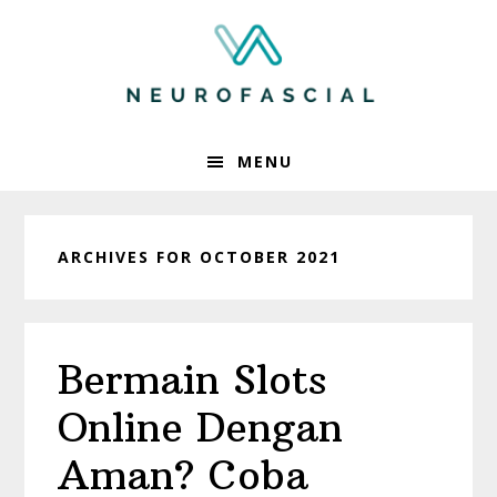
Skip
Skip
Skip
to
to
to
primary
main
primary
navigation
content
sidebar
MENU
ARCHIVES FOR OCTOBER 2021
Bermain Slots
Online Dengan
Aman? Coba