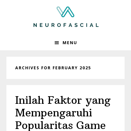
Skip
Skip
Skip
to
to
to
primary
main
primary
navigation
content
sidebar
MENU
ARCHIVES FOR FEBRUARY 2025
Inilah Faktor yang
Mempengaruhi
Popularitas Game