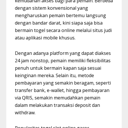
kemudahan akses bagi para pemain. Berbeda
dengan sistem konvensional yang
mengharuskan pemain bertemu langsung
dengan bandar darat, kini siapa saja bisa
bermain togel secara online melalui situs judi
atau aplikasi mobile khusus.
Dengan adanya platform yang dapat diakses
24 jam nonstop, pemain memiliki fleksibilitas
penuh untuk bermain kapan saja sesuai
keinginan mereka. Selain itu, metode
pembayaran yang semakin beragam, seperti
transfer bank, e-wallet, hingga pembayaran
via QRIS, semakin memudahkan pemain
dalam melakukan transaksi deposit dan
withdraw.
Popularitas togel slot online gacor