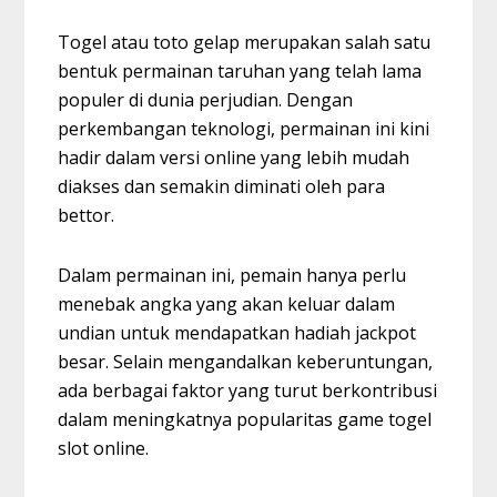
Togel atau toto gelap merupakan salah satu
bentuk permainan taruhan yang telah lama
populer di dunia perjudian. Dengan
perkembangan teknologi, permainan ini kini
hadir dalam versi online yang lebih mudah
diakses dan semakin diminati oleh para
bettor.
Dalam permainan ini, pemain hanya perlu
menebak angka yang akan keluar dalam
undian untuk mendapatkan hadiah jackpot
besar.
Selain mengandalkan keberuntungan,
ada berbagai faktor yang turut berkontribusi
dalam meningkatnya popularitas game togel
slot online.