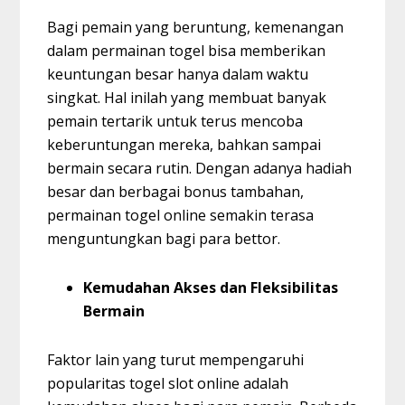
Bagi pemain yang beruntung, kemenangan
dalam permainan togel bisa memberikan
keuntungan besar hanya dalam waktu
singkat. Hal inilah yang membuat banyak
pemain tertarik untuk terus mencoba
keberuntungan mereka, bahkan sampai
bermain secara rutin. Dengan adanya hadiah
besar dan berbagai bonus tambahan,
permainan togel online semakin terasa
menguntungkan bagi para bettor.
Kemudahan Akses dan Fleksibilitas
Bermain
Faktor lain yang turut mempengaruhi
popularitas togel slot online adalah