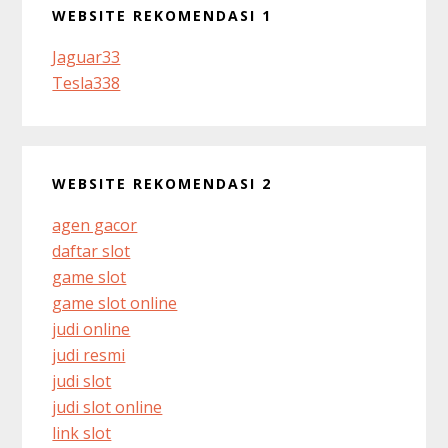
WEBSITE REKOMENDASI 1
Jaguar33
Tesla338
WEBSITE REKOMENDASI 2
agen gacor
daftar slot
game slot
game slot online
judi online
judi resmi
judi slot
judi slot online
link slot