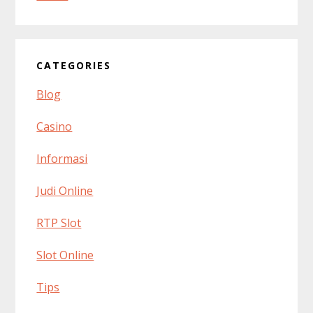
CATEGORIES
Blog
Casino
Informasi
Judi Online
RTP Slot
Slot Online
Tips