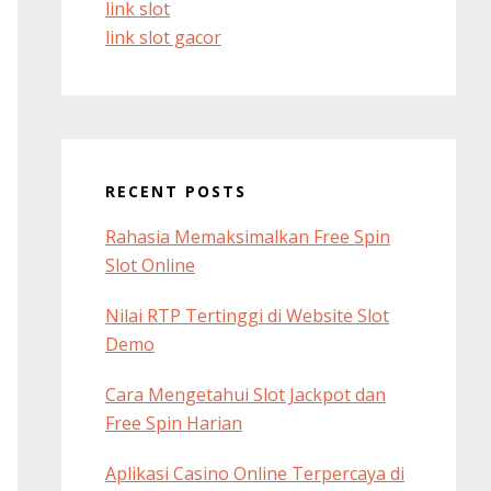
link slot
link slot gacor
RECENT POSTS
Rahasia Memaksimalkan Free Spin
Slot Online
Nilai RTP Tertinggi di Website Slot
Demo
Cara Mengetahui Slot Jackpot dan
Free Spin Harian
Aplikasi Casino Online Terpercaya di