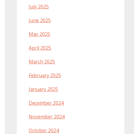
July 2025
June 2025
May 2025
April 2025
March 2025
February 2025
January 2025
December 2024
November 2024
October 2024