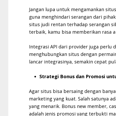
Jangan lupa untuk mengamankan situs d
guna menghindari serangan dari pihak
situs judi rentan terhadap serangan s
terbaik, kamu bisa memberikan rasa 
Integrasi API dari provider juga perlu 
menghubungkan situs dengan permaina
lancar integrasinya, semakin cepat pu
Strategi Bonus dan Promosi unt
Agar situs bisa bersaing dengan banya
marketing yang kuat. Salah satunya 
yang menarik. Bonus new member, cas
adalah jenis promosi yang terbukti 