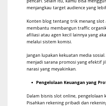
pencari. Selain itu, kamu bisa mengg
menjangkau target audience yang lebih
Konten blog tentang trik menang slot
membantu membangun traffic organik. 
afiliasi atau agen kecil lainnya yang
melalui sistem komisi.
Jangan lupakan kekuatan media sosial.
menjadi sarana promosi yang efektif j
narasi yang meyakinkan.
Pengelolaan Keuangan yang Prof
Dalam bisnis slot online, pengelolaan
Pisahkan rekening pribadi dan rekenin