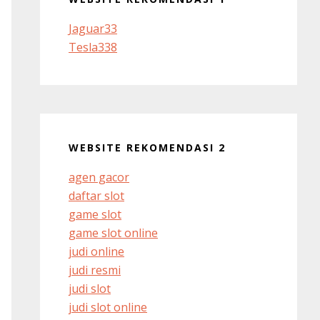
Jaguar33
Tesla338
WEBSITE REKOMENDASI 2
agen gacor
daftar slot
game slot
game slot online
judi online
judi resmi
judi slot
judi slot online