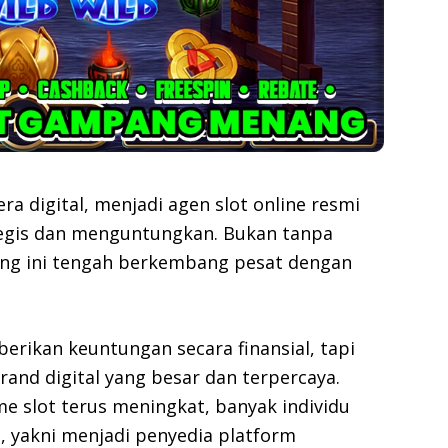
era digital, menjadi agen slot online resmi
ategis dan menguntungkan. Bukan tanpa
ring ini tengah berkembang pesat dengan
erikan keuntungan secara finansial, tapi
d digital yang besar dan terpercaya.
e slot terus meningkat, banyak individu
in, yakni menjadi penyedia platform