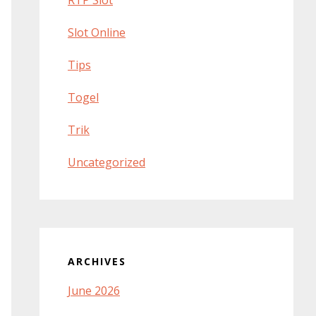
RTP Slot
Slot Online
Tips
Togel
Trik
Uncategorized
ARCHIVES
June 2026