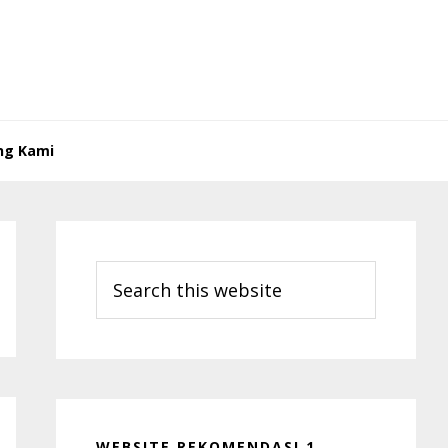
ng Kami
Primary
Sidebar
Search
this
website
WEBSITE REKOMENDASI 1