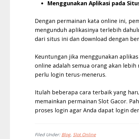
Menggunakan Aplikasi pada Situ
Dengan permainan kata online ini, pe
mengunduh aplikasinya terlebih dahulu
dari situs ini dan download dengan ben
Keuntungan jika menggunakan aplikasi
online adalah semua orang akan lebi
perlu login terus-menerus.
Itulah beberapa cara terbaik yang haru
memainkan permainan Slot Gacor. Pa
proses login agar Anda dapat login de
Filed Under:
Blog
,
Slot Online