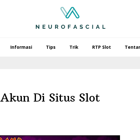
Informasi
Tips
Trik
RTP Slot
Tenta
Akun Di Situs Slot