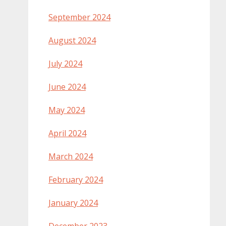
September 2024
August 2024
July 2024
June 2024
May 2024
April 2024
March 2024
February 2024
January 2024