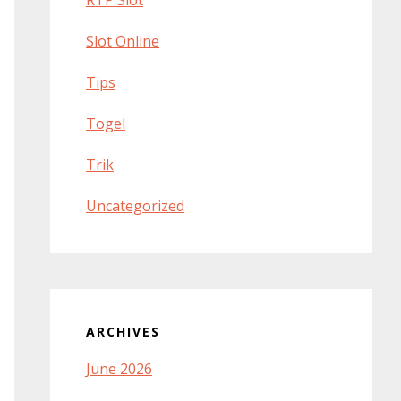
RTP Slot
Slot Online
Tips
Togel
Trik
Uncategorized
ARCHIVES
June 2026