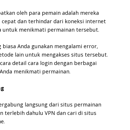
patkan oleh para pemain adalah mereka
epat dan terhindar dari koneksi internet
a untuk menikmati permainan tersebut.
ng biasa Anda gunakan mengalami error,
ode lain untuk mengakses situs tersebut.
cara detail cara login dengan berbagai
Anda menikmati permainan.
ng
ergabung langsung dari situs permainan
an terlebih dahulu VPN dan cari di situs
e.