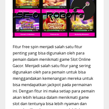
Fitur free spin menjadi salah satu fitur
penting yang bisa digunakan oleh para
pemain dalam menikmati game Slot Online
Gacor. Menjadi salah satu fitur yang sering
digunakan oleh para pemain untuk bisa
menggandakan kemenangan mereka untuk
bisa mendapatkan jackpot pada permainan
ini. Dengan fitur ini maka setiap para pemain
akan lebih leluasa dalam menikmati game
slot dan tentunya bisa lebih nyaman dan