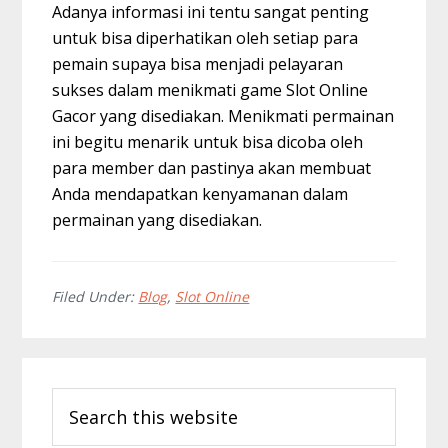
Adanya informasi ini tentu sangat penting
untuk bisa diperhatikan oleh setiap para
pemain supaya bisa menjadi pelayaran
sukses dalam menikmati game Slot Online
Gacor yang disediakan. Menikmati permainan
ini begitu menarik untuk bisa dicoba oleh
para member dan pastinya akan membuat
Anda mendapatkan kenyamanan dalam
permainan yang disediakan.
Filed Under:
Blog
,
Slot Online
Primary
Search
Sidebar
this