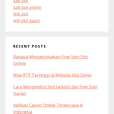
judi slot
judi slot online
link slot
link slot gacor
RECENT POSTS
Rahasia Memaksimalkan Free Spin Slot
Online
Nilai RTP Tertinggi di Website Slot Demo
Cara Mengetahui Slot Jackpot dan Free Spin
Harian
Aplikasi Casino Online Terpercaya di
Indonesia