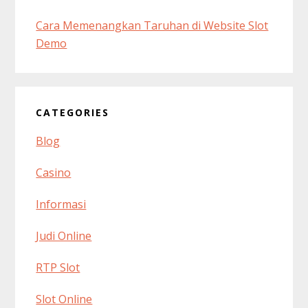
Cara Memenangkan Taruhan di Website Slot
Demo
CATEGORIES
Blog
Casino
Informasi
Judi Online
RTP Slot
Slot Online