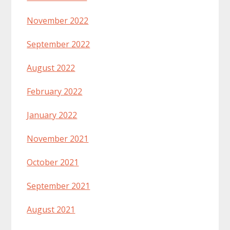
November 2022
September 2022
August 2022
February 2022
January 2022
November 2021
October 2021
September 2021
August 2021