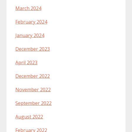
March 2024
February 2024
January 2024
December 2023
April 2023
December 2022
November 2022
September 2022
August 2022
February 2022