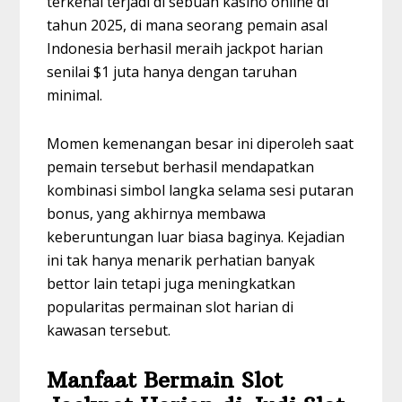
terkenal terjadi di sebuah kasino online di
tahun 2025, di mana seorang pemain asal
Indonesia berhasil meraih jackpot harian
senilai $1 juta hanya dengan taruhan
minimal.
Momen kemenangan besar ini diperoleh saat
pemain tersebut berhasil mendapatkan
kombinasi simbol langka selama sesi putaran
bonus, yang akhirnya membawa
keberuntungan luar biasa baginya. Kejadian
ini tak hanya menarik perhatian banyak
bettor lain tetapi juga meningkatkan
popularitas permainan slot harian di
kawasan tersebut.
Manfaat Bermain Slot