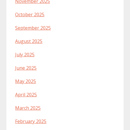
November 2025
October 2025
September 2025
August 2025
July 2025
June 2025
May 2025
April 2025
March 2025
February 2025