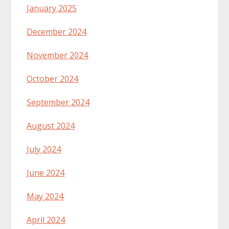
January 2025
December 2024
November 2024
October 2024
September 2024
August 2024
July 2024
June 2024
May 2024
April 2024