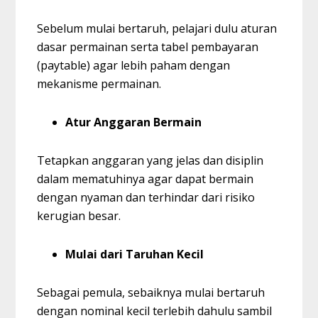
Sebelum mulai bertaruh, pelajari dulu aturan
dasar permainan serta tabel pembayaran
(paytable) agar lebih paham dengan
mekanisme permainan.
Atur Anggaran Bermain
Tetapkan anggaran yang jelas dan disiplin
dalam mematuhinya agar dapat bermain
dengan nyaman dan terhindar dari risiko
kerugian besar.
Mulai dari Taruhan Kecil
Sebagai pemula, sebaiknya mulai bertaruh
dengan nominal kecil terlebih dahulu sambil