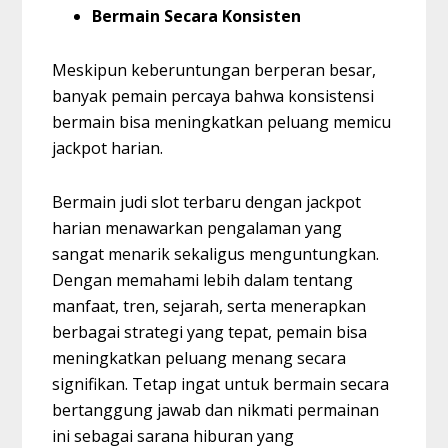
Bermain Secara Konsisten
Meskipun keberuntungan berperan besar,
banyak pemain percaya bahwa konsistensi
bermain bisa meningkatkan peluang memicu
jackpot harian.
Bermain judi slot terbaru dengan jackpot
harian menawarkan pengalaman yang
sangat menarik sekaligus menguntungkan.
Dengan memahami lebih dalam tentang
manfaat, tren, sejarah, serta menerapkan
berbagai strategi yang tepat, pemain bisa
meningkatkan peluang menang secara
signifikan. Tetap ingat untuk bermain secara
bertanggung jawab dan nikmati permainan
ini sebagai sarana hiburan yang