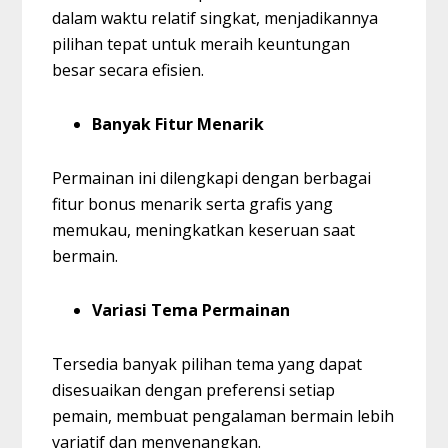
dalam waktu relatif singkat, menjadikannya
pilihan tepat untuk meraih keuntungan
besar secara efisien.
Banyak Fitur Menarik
Permainan ini dilengkapi dengan berbagai
fitur bonus menarik serta grafis yang
memukau, meningkatkan keseruan saat
bermain.
Variasi Tema Permainan
Tersedia banyak pilihan tema yang dapat
disesuaikan dengan preferensi setiap
pemain, membuat pengalaman bermain lebih
variatif dan menyenangkan.