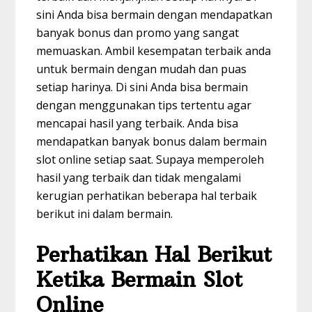
sini Anda bisa bermain dengan mendapatkan
banyak bonus dan promo yang sangat
memuaskan. Ambil kesempatan terbaik anda
untuk bermain dengan mudah dan puas
setiap harinya. Di sini Anda bisa bermain
dengan menggunakan tips tertentu agar
mencapai hasil yang terbaik. Anda bisa
mendapatkan banyak bonus dalam bermain
slot online setiap saat. Supaya memperoleh
hasil yang terbaik dan tidak mengalami
kerugian perhatikan beberapa hal terbaik
berikut ini dalam bermain.
Perhatikan Hal Berikut
Ketika Bermain Slot
Online