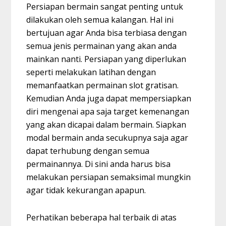
Persiapan bermain sangat penting untuk
dilakukan oleh semua kalangan. Hal ini
bertujuan agar Anda bisa terbiasa dengan
semua jenis permainan yang akan anda
mainkan nanti. Persiapan yang diperlukan
seperti melakukan latihan dengan
memanfaatkan permainan slot gratisan.
Kemudian Anda juga dapat mempersiapkan
diri mengenai apa saja target kemenangan
yang akan dicapai dalam bermain. Siapkan
modal bermain anda secukupnya saja agar
dapat terhubung dengan semua
permainannya. Di sini anda harus bisa
melakukan persiapan semaksimal mungkin
agar tidak kekurangan apapun.
Perhatikan beberapa hal terbaik di atas