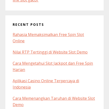
link slot gacor
RECENT POSTS
Rahasia Memaksimalkan Free Spin Slot
Online
Nilai RTP Tertinggi di Website Slot Demo
Cara Mengetahui Slot Jackpot dan Free Spin
Harian
Aplikasi Casino Online Terpercaya di
Indonesia
Cara Memenangkan Taruhan di Website Slot
Demo