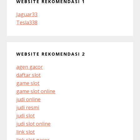
WEBSITE REKOMENDASI 1
Jaguar33
Tesla338
WEBSITE REKOMENDASI 2
agen gacor
daftar slot
game slot
game slot online
judi online
judi resmi
judi slot
judi slot online
link slot