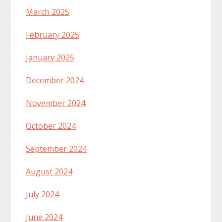
March 2025
February 2025
January 2025
December 2024
November 2024
October 2024
September 2024
August 2024
July 2024
June 2024