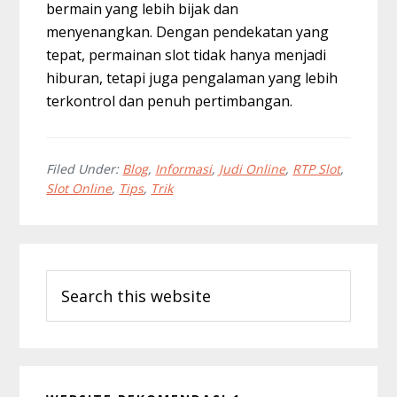
bermain yang lebih bijak dan
menyenangkan.
Dengan pendekatan yang
tepat, permainan slot tidak hanya menjadi
hiburan, tetapi juga pengalaman yang lebih
terkontrol dan penuh pertimbangan.
Filed Under:
Blog
,
Informasi
,
Judi Online
,
RTP Slot
,
Slot Online
,
Tips
,
Trik
Primary
Search
Sidebar
this
website