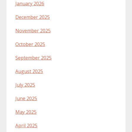
January 2026
December 2025
November 2025
October 2025
September 2025
August 2025
July 2025
June 2025
May 2025
April 2025