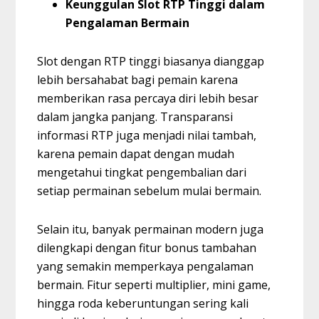
Keunggulan Slot RTP Tinggi dalam
Pengalaman Bermain
Slot dengan RTP tinggi biasanya dianggap
lebih bersahabat bagi pemain karena
memberikan rasa percaya diri lebih besar
dalam jangka panjang. Transparansi
informasi RTP juga menjadi nilai tambah,
karena pemain dapat dengan mudah
mengetahui tingkat pengembalian dari
setiap permainan sebelum mulai bermain.
Selain itu, banyak permainan modern juga
dilengkapi dengan fitur bonus tambahan
yang semakin memperkaya pengalaman
bermain. Fitur seperti multiplier, mini game,
hingga roda keberuntungan sering kali