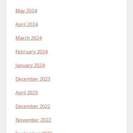
May 2024
April 2024
March 2024
February 2024
January 2024
December 2023
April 2023
December 2022
November 2022